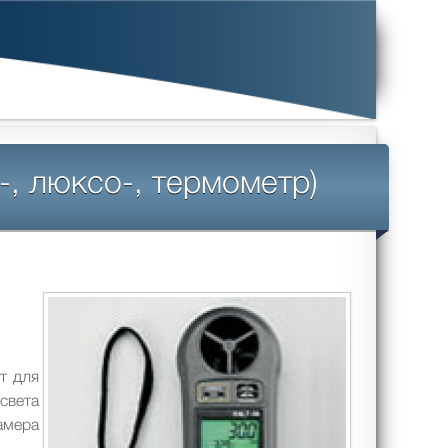
-, люксо-, термометр)
т для
света
мера