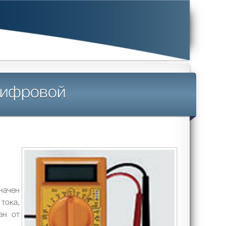
цифровой
начен
тока,
ен от