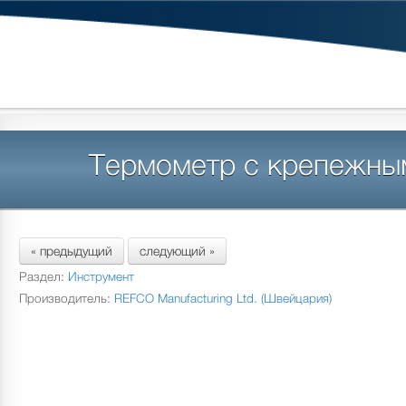
Термометр с крепежны
« предыдущий
следующий »
Раздел:
Инструмент
Производитель:
REFCO Manufacturing Ltd. (Швейцария)