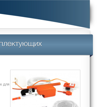
мплектующих
х для